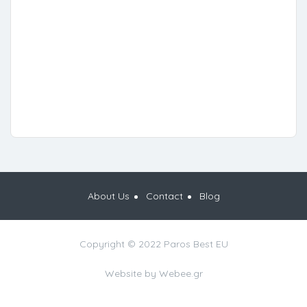
About Us
Contact
Blog
Copyright © 2022 Paros Best EU
Website by
Webee.gr