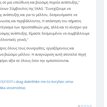
ας σε μια υπεύθυνη και βιώσιμη πορεία ανάπτυξης,”
θύνων Σύμβουλος της SKAG. “Συνεχίζουμε να
ς ανάπτυξης και για το μέλλον, δεσμευόμαστε να
νωνίας και περιβάλλοντος. Η απόκτηση του σήματος
στέγασμα των προσπαθειών μας, αλλά και το κίνητρο για
ώσιμης ανάπτυξης. Είμαστε δεσμευμένοι να συμβάλλουμε
λλοντικές γενιές.”
προς όλους τους συνεργάτες, εργαζόμενους και
ένα βιώσιμο μέλλον. Η αναγνώριση αυτή αποτελεί πηγή
έρει αξία σε όλους όσοι την εμπιστεύονται.
/321037-i-skag-diakrithike-me-to-koryfaio-sima-
ika-viosimotitas