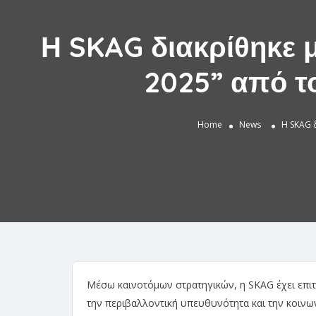
Η SKAG διακρίθηκε 
2025” από τ
Home
News
Η SKAG 
Μέσω καινοτόμων στρατηγικών, η SKAG έχει επι
την περιβαλλοντική υπευθυνότητα και την κοινω