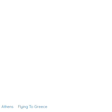
Athens
Flying To Greece
Add Listing
Sign In