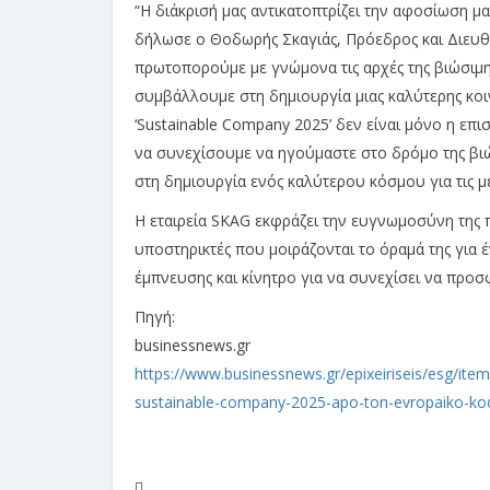
“H διάκρισή μας αντικατοπτρίζει την αφοσίωση μ
δήλωσε ο Θοδωρής Σκαγιάς, Πρόεδρος και Διευ
πρωτοπορούμε με γνώμονα τις αρχές της βιώσιμη
συμβάλλουμε στη δημιουργία μιας καλύτερης κοι
‘Sustainable Company 2025’ δεν είναι μόνο η επι
να συνεχίσουμε να ηγούμαστε στο δρόμο της βι
στη δημιουργία ενός καλύτερου κόσμου για τις με
Η εταιρεία SKAG εκφράζει την ευγνωμοσύνη της 
υποστηρικτές που μοιράζονται το όραμά της για 
έμπνευσης και κίνητρο για να συνεχίσει να προσφ
Πηγή:
businessnews.gr
https://www.businessnews.gr/epixeiriseis/esg/item
sustainable-company-2025-apo-ton-evropaiko-kod