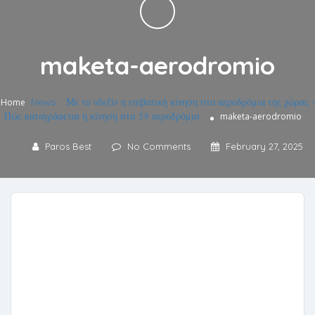
maketa-aerodromio
News
»
Με το «δεξί» η επιβατική κίνηση στα αεροδρόμια της χώρας -
Home
Πώς καταγράφεται η κίνηση στα 39 αεροδρόμια
»
maketa-aerodromio
Paros Best
No Comments
February 27, 2025