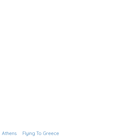
Athens
Flying To Greece
Add Listing
Sign In