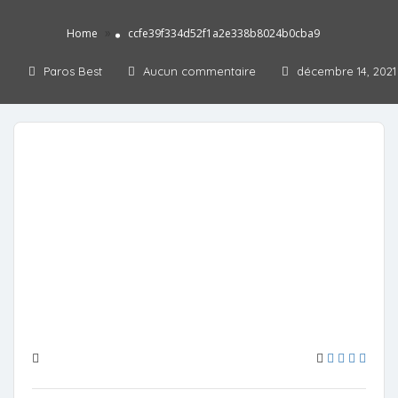
»
Home
ccfe39f334d52f1a2e338b8024b0cba9
Paros Best
Aucun commentaire
décembre 14, 2021