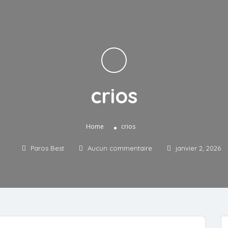
crios
»
Home
crios
Paros Best
Aucun commentaire
janvier 2, 2026